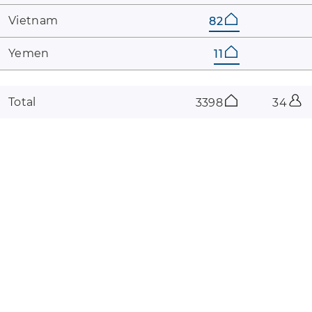
Vietnam
82
Yemen
11
Total
3398
34
coaster-count.com est proposé par Volker Sauer et Thomas
Thumann · Certains noms de coasters ou de parcs sont déposés.
#catalogue_countries##
Impression
Rétractation