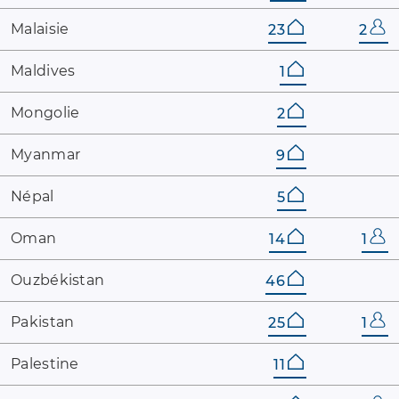
Malaisie
23
2
Maldives
1
Mongolie
2
Myanmar
9
Népal
5
Oman
14
1
Ouzbékistan
46
Pakistan
25
1
Palestine
11