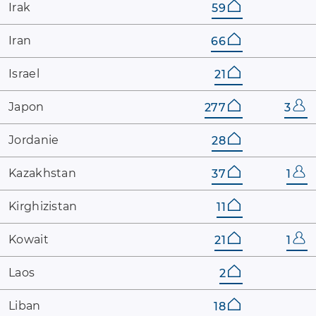
Irak
59
Iran
66
Israel
21
Japon
277
3
Jordanie
28
Kazakhstan
37
1
Kirghizistan
11
Kowait
21
1
Laos
2
Liban
18