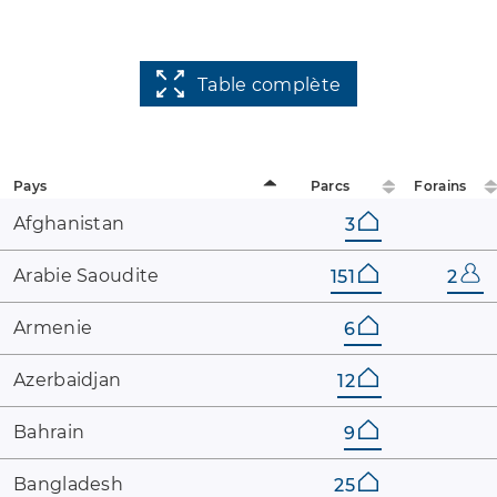
Table complète
Pays
Parcs
Forains
Afghanistan
3
Arabie ​Saoudite
151
2
Armenie
6
Azerbaidjan
12
Bahrain
9
Bangladesh
25