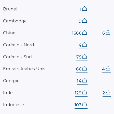
Brunei
1
Cambodge
9
Chine
1666
6
Corée ​du ​Nord
4
Corée ​du ​Sud
75
Emirats ​Arabes ​Unis
66
4
Georgie
14
Inde
129
2
Indonésie
103