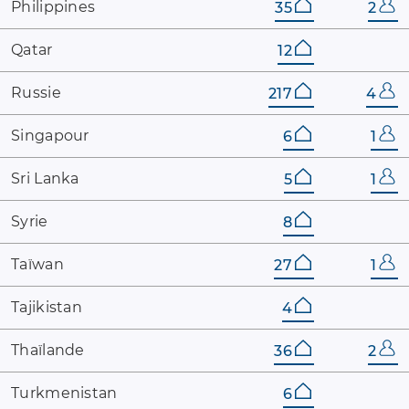
Philippines
35
2
Qatar
12
Russie
217
4
Singapour
6
1
Sri ​Lanka
5
1
Syrie
8
Taïwan
27
1
Tajikistan
4
Thaïlande
36
2
Turkmenistan
6