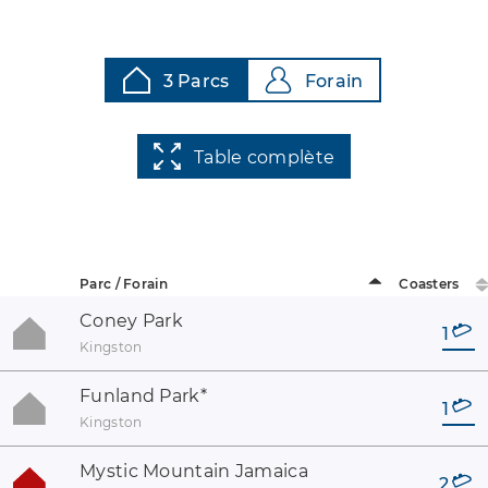
3 Parcs
Forain
Table complète
Parc / Forain
Coasters
Coney Park
1
Kingston
Funland Park
*
1
Kingston
Mystic Mountain Jamaica
2