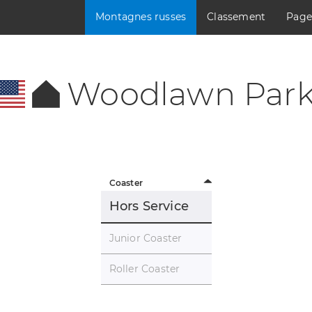
Montagnes russes
Classement
Page
Woodlawn Par
Coaster
Hors Service
Junior Coaster
Roller Coaster